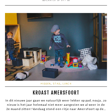
MIDDEN
,
STAD
,
LUNCH
KROAST AMERSFOORT
In dit nieuwe jaar gaan we natuurlijk weer lekker op pad, nouja.. zo
nieuw is het jaar helemaal niet meer aangezien we al weer in de
2e maand zitten! Vandaag stond een ritje naar Amersfoort op de...