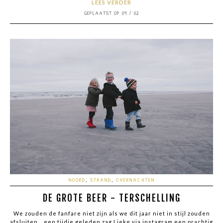
LEES VERDER
GEPLAATST OP 09 / 02
NOORD
,
STRAND
,
OVERNACHTEN
DE GROTE BEER - TERSCHELLING
We zouden de fanfare niet zijn als we dit jaar niet in stijl zouden
afsluiten... een tijdje geleden zag Lieke via instagram een prachtig